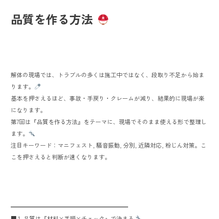
ok
品質を作る方法
解体の現場では、トラブルの多くは施工中ではなく、段取り不足から始ま
ります。
基本を押さえるほど、事故・手戻り・クレームが減り、結果的に現場が楽
になります。
第7回は『品質を作る方法』をテーマに、現場でそのまま使える形で整理し
ます。
注目キーワード：マニフェスト, 騒音振動, 分別, 近隣対応, 粉じん対策。こ
こを押さえると判断が速くなります。
━━━━━━━━━━━━━━━━━━━━
■ 1. 品質は『材料×手順×チェック』で決まる