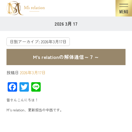
2026 3月 17
日別アーカイブ:
2026年3月17日
M’s relationの解体通信～７～
投稿日
2026年3月17日
F
T
Li
ac
wi
ne
皆さんこんにちは！
e
tt
M’s relation、更新担当の中西です。
b
er
o