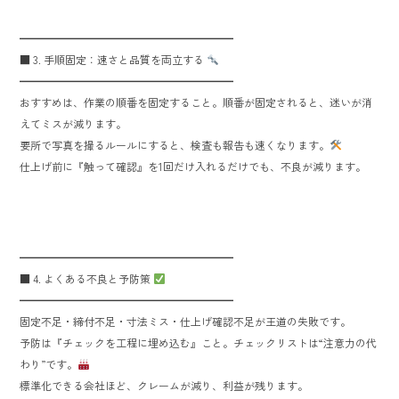
━━━━━━━━━━━━━━━━━━━━
■ 3. 手順固定：速さと品質を両立する
━━━━━━━━━━━━━━━━━━━━
おすすめは、作業の順番を固定すること。順番が固定されると、迷いが消
えてミスが減ります。
要所で写真を撮るルールにすると、検査も報告も速くなります。
仕上げ前に『触って確認』を1回だけ入れるだけでも、不良が減ります。
━━━━━━━━━━━━━━━━━━━━
■ 4. よくある不良と予防策
━━━━━━━━━━━━━━━━━━━━
固定不足・締付不足・寸法ミス・仕上げ確認不足が王道の失敗です。
予防は『チェックを工程に埋め込む』こと。チェックリストは“注意力の代
わり”です。
標準化できる会社ほど、クレームが減り、利益が残ります。