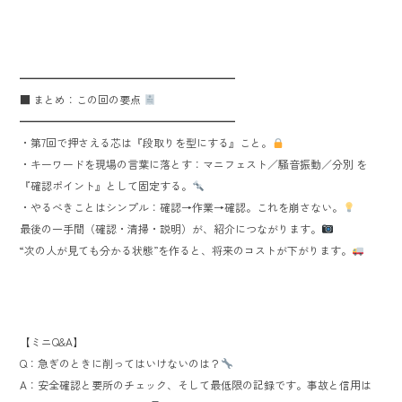
━━━━━━━━━━━━━━━━━━━━
■ まとめ：この回の要点
━━━━━━━━━━━━━━━━━━━━
・第7回で押さえる芯は『段取りを型にする』こと。
・キーワードを現場の言葉に落とす：マニフェスト／騒音振動／分別 を
『確認ポイント』として固定する。
・やるべきことはシンプル：確認→作業→確認。これを崩さない。
最後の一手間（確認・清掃・説明）が、紹介につながります。
“次の人が見ても分かる状態”を作ると、将来のコストが下がります。
【ミニQ&A】
Q：急ぎのときに削ってはいけないのは？
A：安全確認と要所のチェック、そして最低限の記録です。事故と信用は