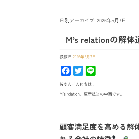
日別アーカイブ:
2026年5月7日
M’s relation
投稿日
2026年5月7日
F
T
Li
ac
wi
ne
皆さんこんにちは！
e
tt
M’s relation、更新担当の中西です。
b
er
o
ok
顧客満足度を高める解
れる会社の特徴