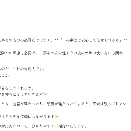
事そのものの品質だけでなく、**「この会社は安心して任せられるか」**
近隣への配慮も必要で、工事中の安全性やその後の土地の使い方にも関わ
るのが、会社の対応力です。
れるか。
。
報告をしてくれるか。
安を安心に変えていきます
ったり、返答が遅かったり、態度が雑だったりすると、不安は残ってしまい
だけで大きな信頼につながります
の対応力について、分かりやすくご紹介いたします。