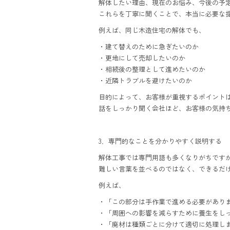
解体したい理由、現在のお悩み、今後の予
これらを丁寧に聞くことで、本当に必要な
例えば、同じ木造住宅の解体でも、
・建て替えのために急ぎたいのか
・更地にして売却したいのか
・相続後の整理として進めたいのか
・近隣トラブルを避けたいのか
目的によって、お客様が重視するポイント
話をしっかり聞く会社ほど、お客様の気持
3．専門的なことを分かりやすく説明する
解体工事では専門用語も多くなりがちです
難しい言葉を並べるのではなく、できるだ
例えば、
・「この部分は手作業で進める必要があり
・「周囲への影響を減らすために養生をし
・「廃材は種類ごとに分けて適切に処理し