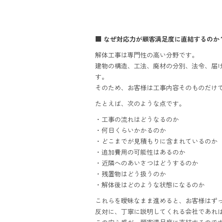
■ なぜ対応力が顧客満足度に直結するのか
解体工事は専門性の高い分野です。
建物の構造、工法、廃材の分別、法令、届
す。
そのため、お客様は工事内容そのものだけで
たとえば、次のような点です。
・工事の流れはどうなるのか
・何日くらいかかるのか
・どこまでが見積もりに含まれているのか
・追加費用の可能性はあるのか
・近隣へのあいさつはどうするのか
・残置物はどう扱うのか
・解体後はどのような状態になるのか
これらを曖昧なまま進めると、お客様はず
反対に、丁寧に説明してくれる会社であれ